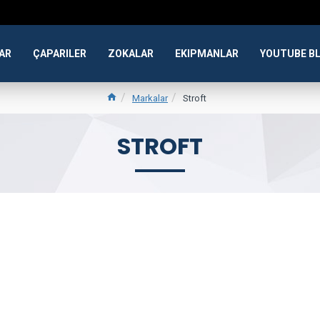
AR
ÇAPARILER
ZOKALAR
EKIPMANLAR
YOUTUBE B
Markalar
Stroft
STROFT