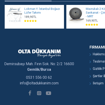
Lokman Y. İstanbul Boğazı
Mavrukalı 2 Kös
Lüfer Takımı
Sarıkanat - Ç
- MRT
189,90TL
169,90TL
FIRMAM
Hakkımı
Teslimat 
Demirsubaşı Mah. Fırın Sok. No: 2/2 16600
Gizlilik P
Gemlik/Bursa
Şartlar 
0531 556 00 62
info@oltadukkanim.com
İletişim