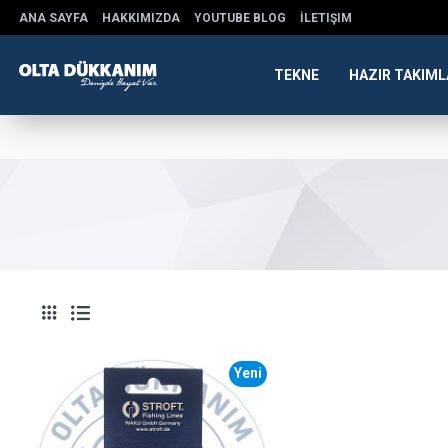
ANA SAYFA
HAKKIMIZDA
YOUTUBE BLOG
İLETIŞIM
TEKNE
HAZIR TAKIML
Yeni