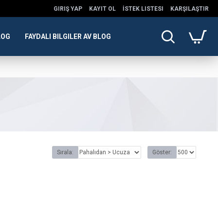
GIRIŞ YAP
KAYIT OL
İSTEK LISTESI
KARŞILAŞTIR
LOG
FAYDALI BILGILER AV BLOG
Sırala:
Göster: