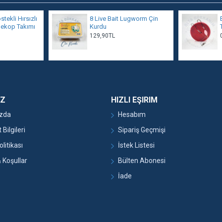
tekli Hırsızlı
8 Live Bait Lugworm Çin
inekop Takımı
Kurdu
129,90TL
IZ
HIZLI EŞIRIM
zda
Hesabım
Bilgileri
Sipariş Geçmişi
olitikası
İstek Listesi
& Koşullar
Bülten Abonesi
İade