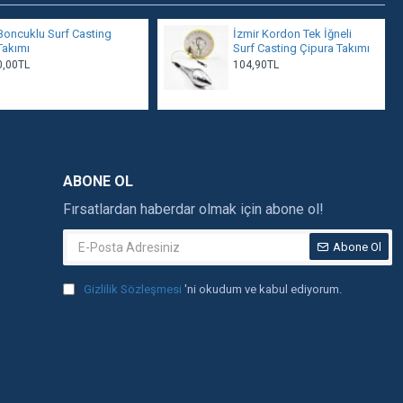
Boncuklu Surf Casting
İzmir Kordon Tek İğneli
Takımı
Surf Casting Çipura Takımı
0,00TL
104,90TL
ABONE OL
Fırsatlardan haberdar olmak için abone ol!
Abone Ol
Gizlilik Sözleşmesi
'ni okudum ve kabul ediyorum.