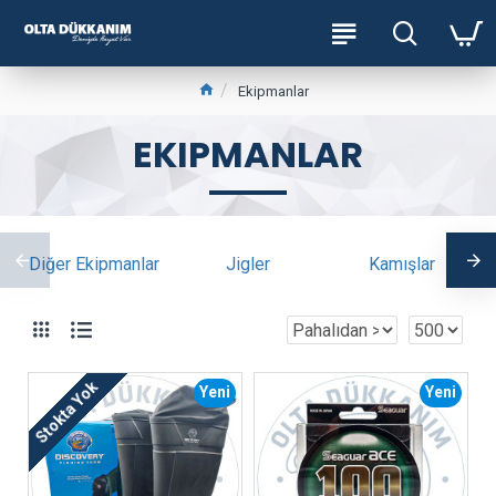
Ekipmanlar
EKIPMANLAR
Diğer Ekipmanlar
Jigler
Kamışlar
Stokta Yok
Yeni
Yeni