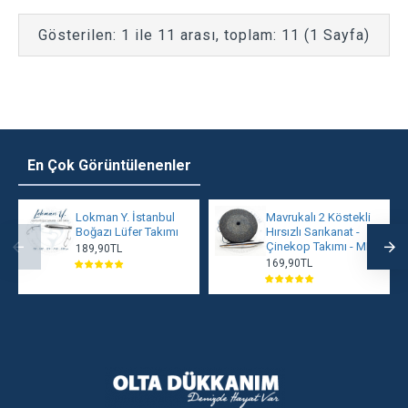
Gösterilen: 1 ile 11 arası, toplam: 11 (1 Sayfa)
En Çok Görüntülenenler
Lokman Y. İstanbul
Mavrukalı 2 Köstekli
Boğazı Lüfer Takımı
Hırsızlı Sarıkanat -
Çinekop Takımı - MRT
189,90TL
169,90TL