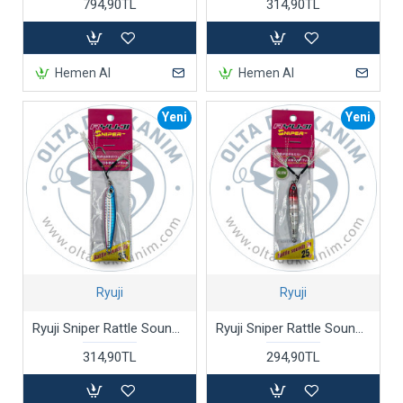
794,90TL
314,90TL
Hemen Al
Hemen Al
Yeni
Yeni
Ryuji
Ryuji
Ryuji Sniper Rattle Sounds Jig 35 Gr
Ryuji Sniper Rattle Sounds Jig Zebra Glow 25 Gr
314,90TL
294,90TL