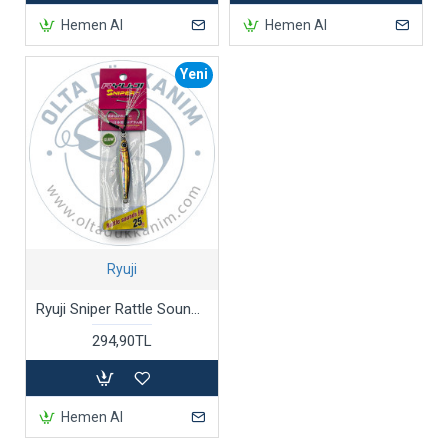
Hemen Al
Hemen Al
Yeni
Ryuji
Ryuji Sniper Rattle Sounds Jig 25 Gr Glowlu
294,90TL
Hemen Al