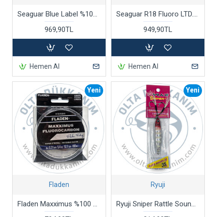
Seaguar Blue Label %100 Fluorocarbon Misina
Seaguar R18 Fluoro LTD. %100 Fluorocarbon Misina
969,90TL
949,90TL
Hemen Al
Hemen Al
Yeni
Yeni
Fladen
Ryuji
Fladen Maxximus %100 Fluorocarbon Misina
Ryuji Sniper Rattle Sounds Jig 35 Gr Zebra Glow