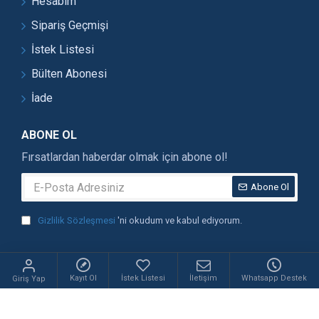
Hesabım
Sipariş Geçmişi
İstek Listesi
Bülten Abonesi
İade
ABONE OL
Fırsatlardan haberdar olmak için abone ol!
Abone Ol
Gizlilik Sözleşmesi
'ni okudum ve kabul ediyorum.
2019 OltaDükkanım. Tüm hakları saklıdır. Designed by OBUZ DİJİ
Kayıt Ol
İstek Listesi
İletişim
Whatsapp Destek
Giriş Yap