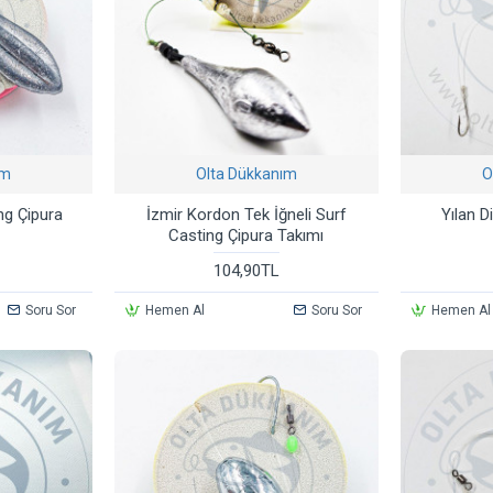
ım
Olta Dükkanım
O
ng Çipura
İzmir Kordon Tek İğneli Surf
Yılan D
Casting Çipura Takımı
104,90TL
Soru Sor
Hemen Al
Soru Sor
Hemen Al