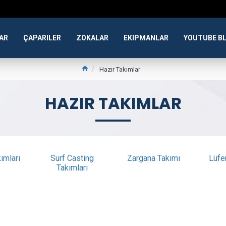
AR
ÇAPARILER
ZOKALAR
EKIPMANLAR
YOUTUBE B
Hazır Takımlar
HAZIR TAKIMLAR
ımları
Surf Casting
Zargana Takımı
Lüfe
Takımları