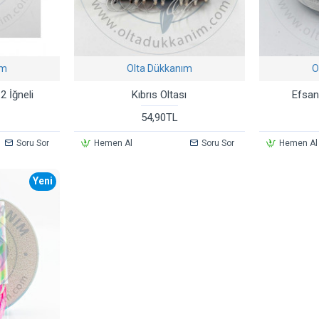
ım
Olta Dükkanım
O
2 İğneli
Kıbrıs Oltası
Efsan
54,90TL
Soru Sor
Hemen Al
Soru Sor
Hemen Al
Yeni