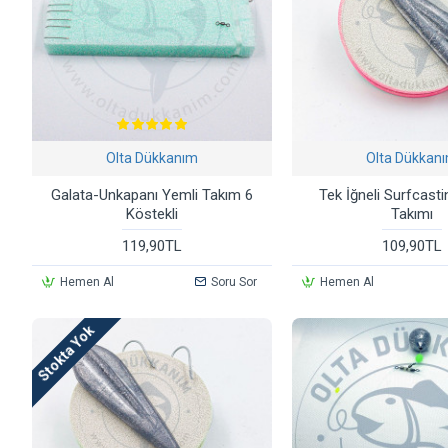
Olta Dükkanım
Olta Dükkan
Galata-Unkapanı Yemli Takım 6
Tek İğneli Surfcasti
Köstekli
Takımı
119,90TL
109,90TL
Hemen Al
Soru Sor
Hemen Al
Stokta Yok