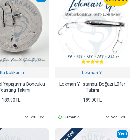
lta Dükkanım
Lokman Y.
l Yapıştırma Boncuklu
Lokman Y. İstanbul Boğazı Lüfer
fcasting Takımı
Takımı
189,90TL
189,90TL
Soru Sor
Hemen Al
Soru Sor
Stokta Yok
Yeni