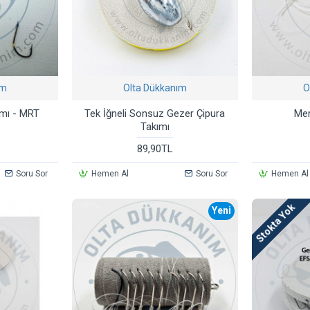
ım
Olta Dükkanım
O
kımı - MRT
Tek İğneli Sonsuz Gezer Çipura
Mer
Takımı
89,90TL
Soru Sor
Hemen Al
Soru Sor
Hemen Al
Stokta Yok
Yeni