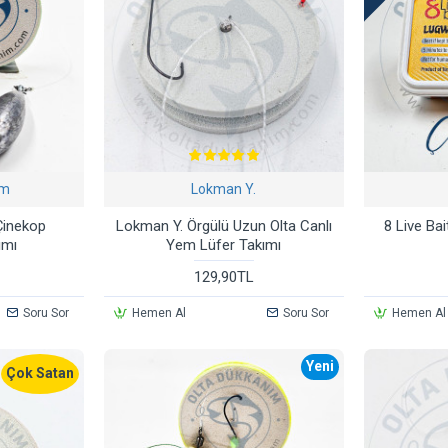
ım
Lokman Y.
 Çinekop
Lokman Y. Örgülü Uzun Olta Canlı
8 Live Ba
ımı
Yem Lüfer Takımı
129,90TL
Soru Sor
Hemen Al
Soru Sor
Hemen Al
Yeni
Çok Satan