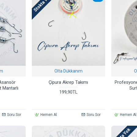
Stokta Yok
ım
Olta Dükkanım
O
 Asansör
Çipura Akrep Takımı
Profesyone
t Mantarlı
Sur
199,90TL
Soru Sor
Hemen Al
Soru Sor
Hemen Al
Stokta Yok