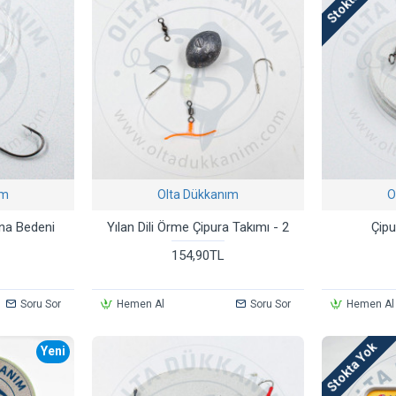
ım
Olta Dükkanım
O
ana Bedeni
Yılan Dili Örme Çipura Takımı - 2
Çipu
154,90TL
Soru Sor
Hemen Al
Soru Sor
Hemen Al
Stokta Yok
Yeni