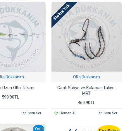
Stokta Yok
lta Dükkanım
Olta Dükkanım
lı Uzun Olta Takımı
Canlı Sübye ve Kalamar Takımı
MRT
599,90TL
469,90TL
Soru Sor
Hemen Al
Soru Sor
Yeni
Çok Satan