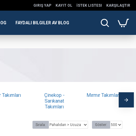
GIRIŞ YAP
KAYIT OL
İSTEK LISTESI
KARŞILAŞTIR
LOG
FAYDALI BILGILER AV BLOG
r Takımları
Çinekop -
Mırmır Takımları
Sarıkanat
Takımları
Sırala:
Göster: