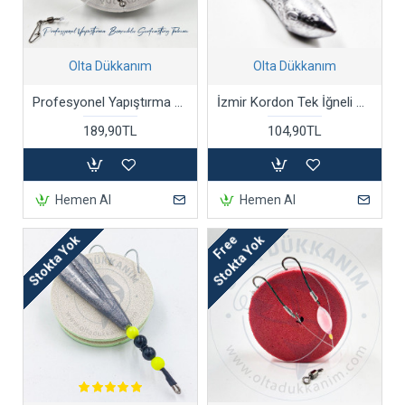
Olta Dükkanım
Olta Dükkanım
Profesyonel Yapıştırma Boncuklu Surfcasting Takımı
İzmir Kordon Tek İğneli Surf Casting Çipura Takımı
189,90TL
104,90TL
Hemen Al
Hemen Al
Free
Stokta Yok
Stokta Yok