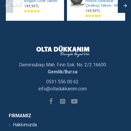
Boğazı Lüfer Takımı
Hırsızlı Sarıkanat -
Çinekop Takımı - MRT
189,90TL
169,90TL
Demirsubaşı Mah. Fırın Sok. No: 2/2 16600
Gemlik/Bursa
0531 556 00 62
info@oltadukkanim.com
FIRMAMIZ
Hakkımızda