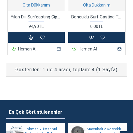
Olta Dükkanım
Olta Dükkanım
Yılan Dili Surfcasting Çipura Takımı
Boncuklu Surf Casting Takımı
94,90TL
0,00TL
Hemen Al
Hemen Al
Gösterilen: 1 ile 4 arası, toplam: 4 (1 Sayfa)
En Çok Görüntülenenler
Lokman Y. İstanbul
Mavrukalı 2 Köstekli