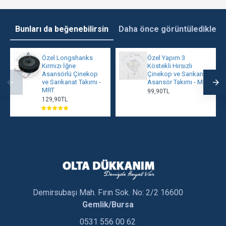
Bunları da beğenebilirsin
Daha önce görüntüledikleri
Özel Longshanks
Özel Yapım 3
Kırmızı İğne
Köstekli Hırsızlı
Asansörlü Çinekop
Çinekop ve Sarıkanat
ve Sarıkanat Takımı -
Asansör Takımı - MRT
MRT
99,90TL
129,90TL
Demirsubaşı Mah. Fırın Sok. No: 2/2 16600
Gemlik/Bursa
0531 556 00 62